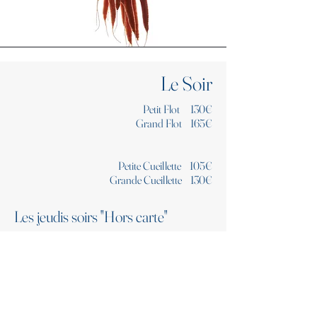
Le Soir
Petit Flot 130€
Grand Flot 165€
Petite Cueillette 105€
Grande Cueillette 130€
Les jeudis soirs "Hors carte"
Laissez l'inspiration décider... Un soir par
semaine,
un menu plus court, une gastronomie plus
accessible, une autre manière de découvrir notre
univers.
( menu 4 services)